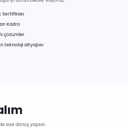
arıyı sürdürülebilir kılıyoruz.
 Sertifikası
an Kadro
lı çözümler
 teknoloji altyapısı
alım
de size dönüş yapsın.