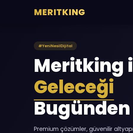
MERITKING
#YeniNesilDijital
Meritking i
Geleceği
Bugünden 
Premium çözümler, güvenilir altyapı ve