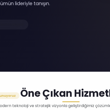
ümün lideriyle tanışın.
Memnuniyeti
Öne Çıkan Hizmet
unuyoruz
dern teknoloji ve stratejik vizyonla geliştirdiğimiz çözüml