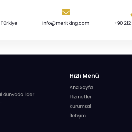
 Türkiye
info@meritking.com
+90 212
Hızlı Menü
Ana Sayfa
tal dünyada lider
Hizmetler
.
Kurumsal
İletişim