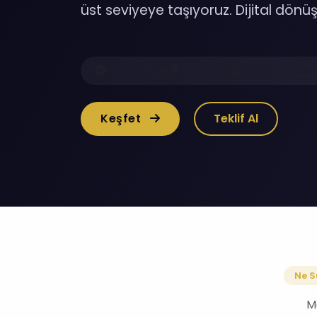
üst seviyeye taşıyoruz. Dijital dönüş
500+ Proje
45 Ödül
98% Müşteri 
Keşfet
Teklif Al
Ne S
Mo