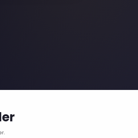
ler
er.