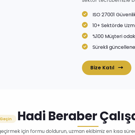
sektör tecrübemizle baş
ISO 27001 Güvenlik
10+ Sektörde Uzm
%100 Müşteri odak
Sürekli güncellenen
Bize Katıl
Hadi Beraber Çalış
 Geçin
 geçirmek için formu doldurun, uzman ekibimiz en kısa süre