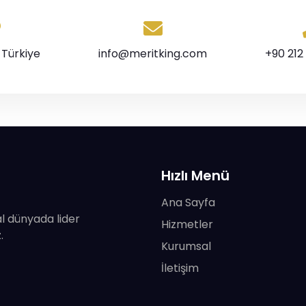
 Türkiye
info@meritking.com
+90 212
Hızlı Menü
Ana Sayfa
tal dünyada lider
Hizmetler
.
Kurumsal
İletişim