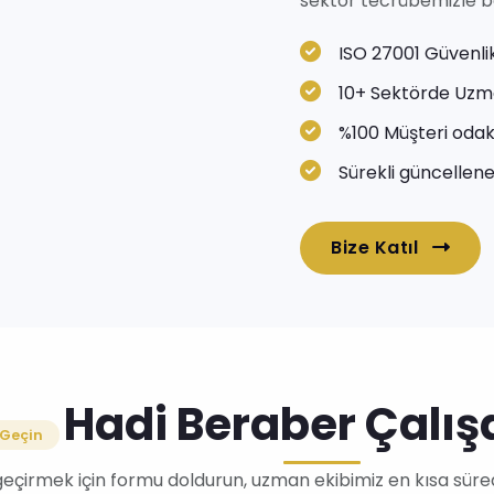
sektör tecrübemizle baş
ISO 27001 Güvenlik
10+ Sektörde Uzm
%100 Müşteri odak
Sürekli güncellenen
Bize Katıl
Hadi Beraber Çalış
 Geçin
 geçirmek için formu doldurun, uzman ekibimiz en kısa süre