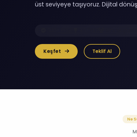
üst seviyeye taşıyoruz. Dijital dönüş
500+ Proje
45 Ödül
98% Müşteri 
Keşfet
Teklif Al
Ne S
Mo