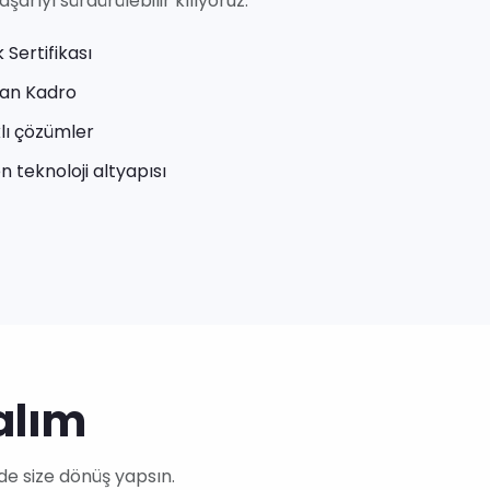
arıyı sürdürülebilir kılıyoruz.
 Sertifikası
an Kadro
lı çözümler
 teknoloji altyapısı
alım
de size dönüş yapsın.