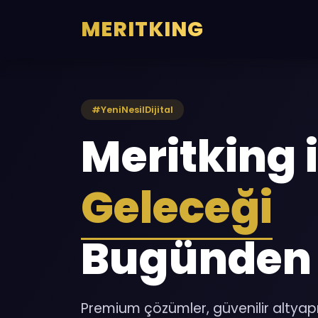
MERITKING
#YeniNesilDijital
Meritking i
Geleceği
Bugünden 
Premium çözümler, güvenilir altyapı ve