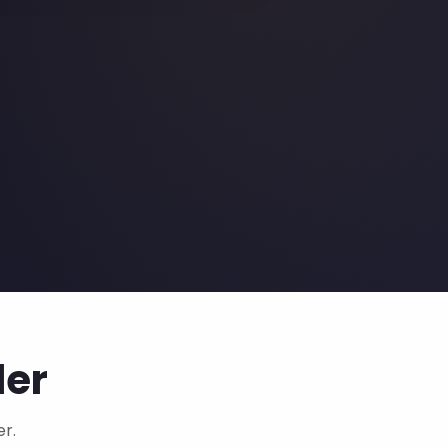
ler
er.