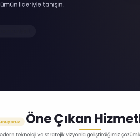
ümün lideriyle tanışın.
Memnuniyeti
Öne Çıkan Hizmet
unuyoruz
dern teknoloji ve stratejik vizyonla geliştirdiğimiz çözüml