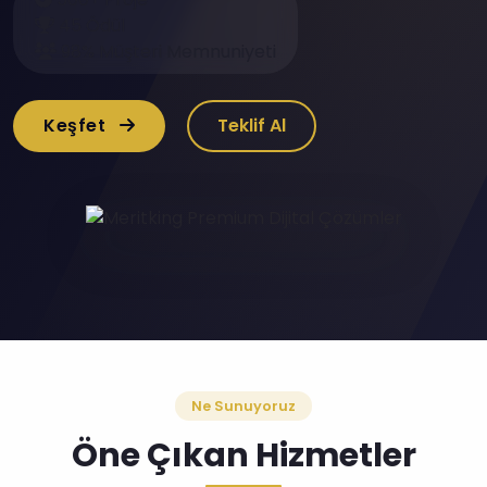
45 Ödül
98% Müşteri Memnuniyeti
Keşfet
Teklif Al
Ne Sunuyoruz
Öne Çıkan Hizmetler