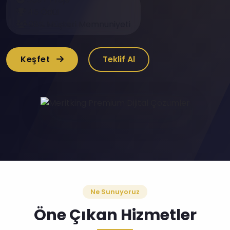
45 Ödül
98% Müşteri Memnuniyeti
Keşfet
Teklif Al
Ne Sunuyoruz
Öne Çıkan Hizmetler