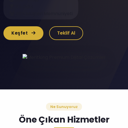
45 Ödül
98% Müşteri Memnuniyeti
Keşfet
Teklif Al
Ne Sunuyoruz
Öne Çıkan Hizmetler