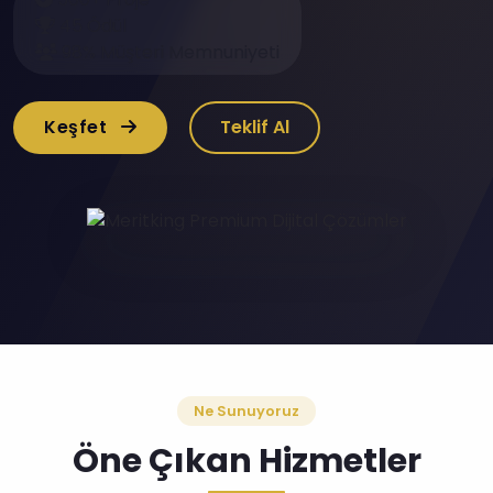
45 Ödül
98% Müşteri Memnuniyeti
Keşfet
Teklif Al
Ne Sunuyoruz
Öne Çıkan Hizmetler